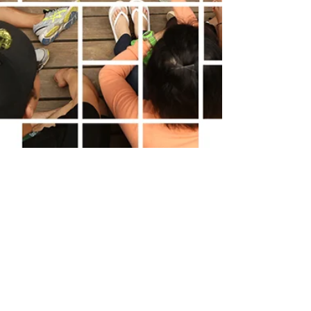
lenduongcamp
Feb 26, 2023
Phỏng vấn Trại Lên
Đường với TS Anh Lan &