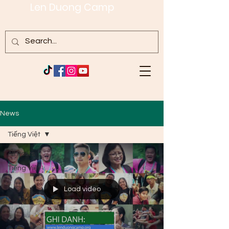
Len Duong Camp
News
Tiếng Việt
All Posts
Tiếng Việt
Load video