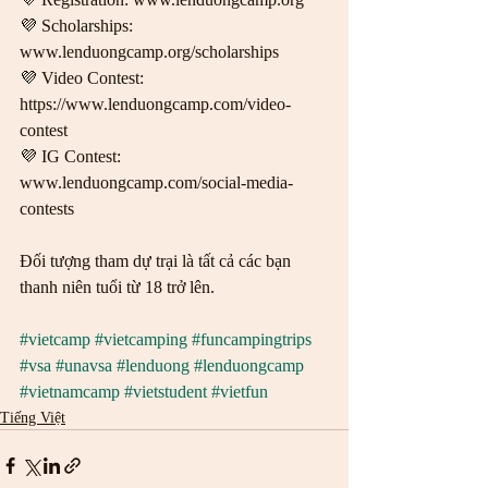
💜 Scholarships: 
www.lenduongcamp.org/scholarships
💜 Video Contest: 
https://www.lenduongcamp.com/video-
contest
💜 IG Contest: 
www.lenduongcamp.com/social-media-
contests
Đối tượng tham dự trại là tất cả các bạn 
thanh niên tuổi từ 18 trở lên. 
#vietcamp
#vietcamping
#funcampingtrips
#vsa
#unavsa
#lenduong
#lenduongcamp
#vietnamcamp
#vietstudent
#vietfun
Tiếng Việt