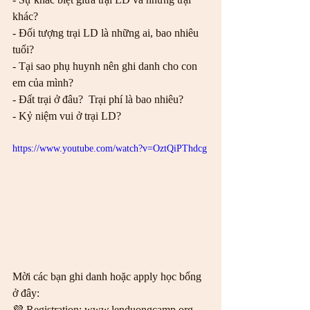
khác?
- Đối tượng trại LD là những ai, bao nhiêu 
tuổi?  
- Tại sao phụ huynh nên ghi danh cho con 
em của mình?
- Đất trại ở đâu?  Trại phí là bao nhiêu?
- Kỷ niệm vui ở trại LD?
https://www.youtube.com/watch?v=OztQiPThdcg
Mời các bạn ghi danh hoặc apply học bổng 
ở đây:
💜 Registration: www.lenduongcamp.org