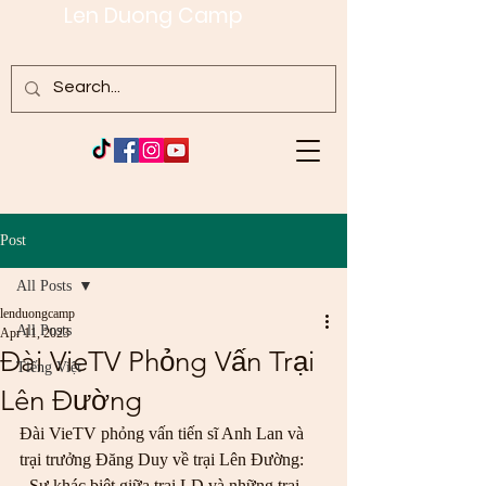
Len Duong Camp
Post
All Posts
lenduongcamp
All Posts
Apr 11, 2023
Đài VieTV Phỏng Vấn Trại
Tiếng Việt
Lên Đường
Đài VieTV phỏng vấn tiến sĩ Anh Lan và 
trại trưởng Đăng Duy về trại Lên Đường:
- Sự khác biệt giữa trại LD và những trại 