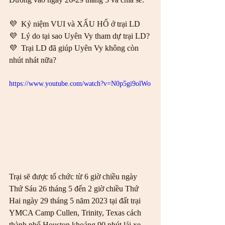
💜  Kỷ niệm VUI và XẤU HỔ ở trại LD 
💜  Lý do tại sao Uyên Vy tham dự trại LD? 
💜  Trại LD đã giúp Uyên Vy không còn 
nhút nhát nữa?  
https://www.youtube.com/watch?v=N0p5gi9olWo
Trại sẽ được tổ chức từ 6 giờ chiều ngày 
Thứ Sáu 26 tháng 5 đến 2 giờ chiều Thứ 
Hai ngày 29 tháng 5 năm 2023 tại đất trại 
YMCA Camp Cullen, Trinity, Texas cách 
thành phố Houston khoảng 90 phút lái xe.  