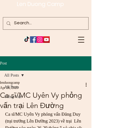
Len Duong Camp
Post
All Posts
lenduongcamp
All Posts
Apr 26, 2023
Ca sĩ/MC Uyên Vy phỏng
Tiếng Việt
vấn trại Lên Đường
Ca sĩ/MC Uyên Vy phỏng vấn Đăng Duy 
(trại trưởng Lên Đường 2023) về trại  Lên 
Đường vào ngày 26-29 tháng 5 và chia sẽ:  