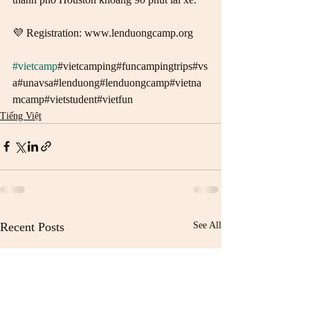
💜 Registration: www.lenduongcamp.org  
#vietcamp
#vietcamping#funcampingtrips#vs
a#unavsa#lenduong#lenduongcamp#vietna
mcamp#vietstudent#vietfun
Tiếng Việt
Recent Posts
See All