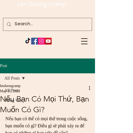
Len Duong Camp
Post
All Posts
lenduongcamp
All Posts
May 11, 2023
Nếu Bạn Có Mọi Thứ, Bạn
Tiếng Việt
Muốn Có Gì?
Nếu bạn có thể có mọi thứ trong cuộc sống, 
bạn muốn có gì? Điều gì sẽ phải xảy ra để 
bạn có những gì bạn vừa đề cập?  