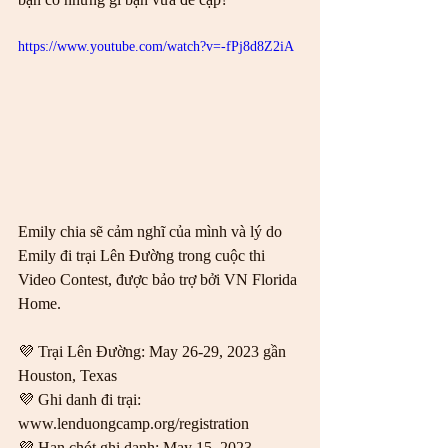
https://www.youtube.com/watch?v=-fPj8d8Z2iA
Emily chia sẽ cảm nghĩ của mình và lý do 
Emily đi trại Lên Đường trong cuộc thi 
Video Contest, được bảo trợ bởi VN Florida 
Home.  
💜 Trại Lên Đường: May 26-29, 2023 gần 
Houston, Texas 
💜 Ghi danh đi trại: 
www.lenduongcamp.org/registration 
💜 Hạn chót ghi danh: May 15, 2023  