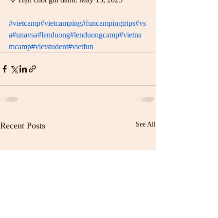
#vietcamp
#vietcamping
#funcampingtrips
#vs
a
#unavsa
#lenduong
#lenduongcamp
#vietna
mcamp
#vietstudent
#vietfun
Recent Posts
See All