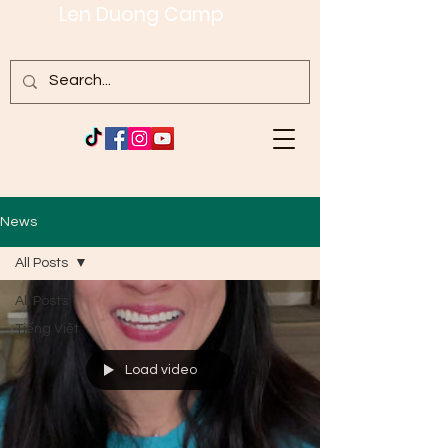
Len Duong Camp
News
All Posts
All Posts
Tiếng Việt
Load video