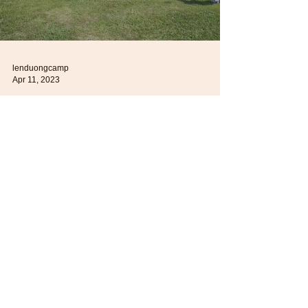
lenduongcamp
Apr 11, 2023
Đài VieTV Phỏng Vấn
Trại Lên Đường
Đài VieTV phỏng vấn tiến sĩ Anh Lan và trại
trưởng Đăng Duy về trại Lên Đường: - Sự
khác biệt giữa trại LD và những trại khác? -
Đối...
Vietnamese Culture & Science
Association | 6689 W Sam
Houston Pkwy S, Suite 303
Houston, TX 77072 | (281) 933-